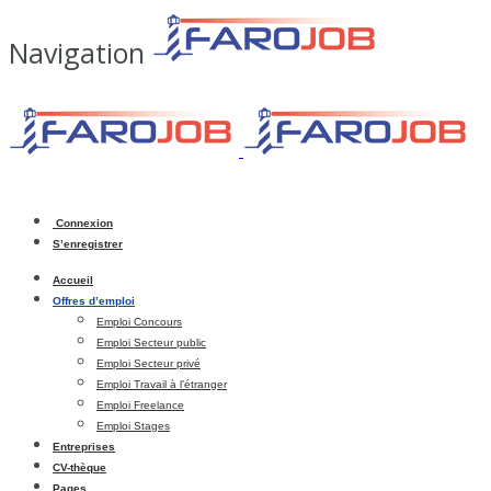
Navigation
Connexion
S’enregistrer
Accueil
Offres d’emploi
Emploi Concours
Emploi Secteur public
Emploi Secteur privé
Emploi Travail à l’étranger
Emploi Freelance
Emploi Stages
Entreprises
CV-thèque
Pages