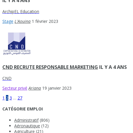
IL Y A 4 ANS
ArchipEL Education
Stage
L'Aouina
1 février 2023
CND RECRUTE RESPONSABLE MARKETING
IL Y A 4 ANS
CND
Secteur privé
Ariana
19 janvier 2023
1
2
3
…
27
CATÉGORIE EMPLOI
Administratif
(806)
Aéronautique
(12)
Agriculture
(21)