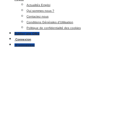
Actualités Emploi
Qui sommes nous ?
Contactez nous
Conditions Générales d’Utilisation
Politique de confidentialité des cookies
Publier une Offre
Connexion
S’enregistrer