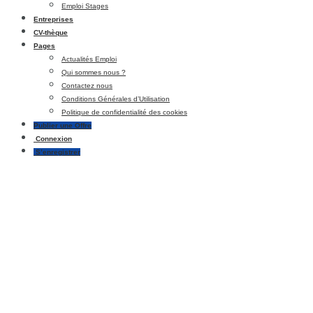
Emploi Stages
Entreprises
CV-thèque
Pages
Actualités Emploi
Qui sommes nous ?
Contactez nous
Conditions Générales d’Utilisation
Politique de confidentialité des cookies
Publier une Offre
Connexion
S’enregistrer