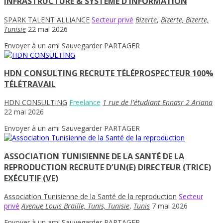
INFRASTRUCTURE & SYSTÈME D’INFORMATION
SPARK TALENT ALLIANCE
Secteur privé
Bizerte
,
Bizerte, Bizerte,
Tunisie
22 mai 2026
Envoyer à un ami
Sauvegarder
PARTAGER
HDN CONSULTING RECRUTE TÉLÉPROSPECTEUR 100%
TÉLÉTRAVAIL
HDN CONSULTING
Freelance
1 rue de l'étudiant Ennasr 2 Ariana
22 mai 2026
Envoyer à un ami
Sauvegarder
PARTAGER
ASSOCIATION TUNISIENNE DE LA SANTÉ DE LA
REPRODUCTION RECRUTE D’UN(E) DIRECTEUR (TRICE)
EXÉCUTIF (VE)
Association Tunisienne de la Santé de la reproduction
Secteur
privé
Avenue Louis Braille, Tunis, Tunisie
,
Tunis
7 mai 2026
Envoyer à un ami
Sauvegarder
PARTAGER