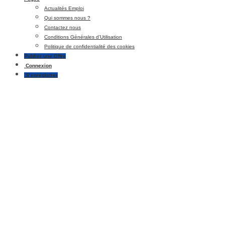
Actualités Emploi
Qui sommes nous ?
Contactez nous
Conditions Générales d’Utilisation
Politique de confidentialité des cookies
Publier une Offre
Connexion
S’enregistrer