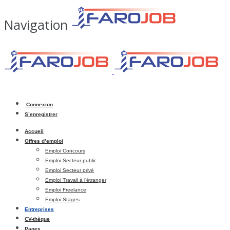
Navigation
Connexion
S’enregistrer
Accueil
Offres d’emploi
Emploi Concours
Emploi Secteur public
Emploi Secteur privé
Emploi Travail à l’étranger
Emploi Freelance
Emploi Stages
Entreprises
CV-thèque
Pages