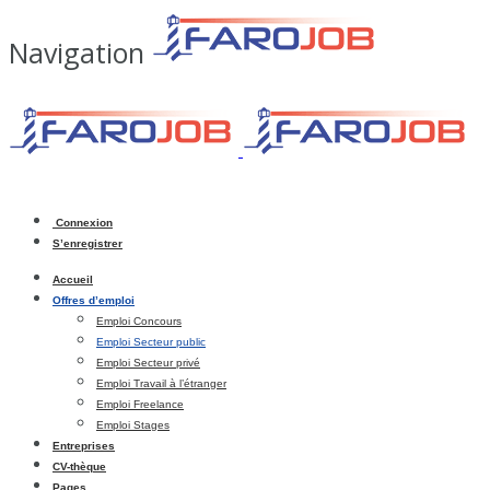
Navigation
Connexion
S’enregistrer
Accueil
Offres d’emploi
Emploi Concours
Emploi Secteur public
Emploi Secteur privé
Emploi Travail à l’étranger
Emploi Freelance
Emploi Stages
Entreprises
CV-thèque
Pages