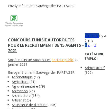
Envoyer à un ami
Sauvegarder
PARTAGER
Voir plus
il y a
CONCOURS TUNISIE AUTOROUTES
6 ans
1
2
…
7
POUR LE RECRUTEMENT DE 15 AGENTS –
2021
CATÉGORIE
EMPLOI
Société Tunisie Autoroutes
Secteur public
29
janvier 2021
Administratif
Envoyer à un ami
Sauvegarder
PARTAGER
(806)
Aéronautique
(12)
Agriculture
(21)
Agro-alimentaire
(79)
Animation
(25)
Architecture
(134)
Artisanat
(5)
Assistante de direction
(296)