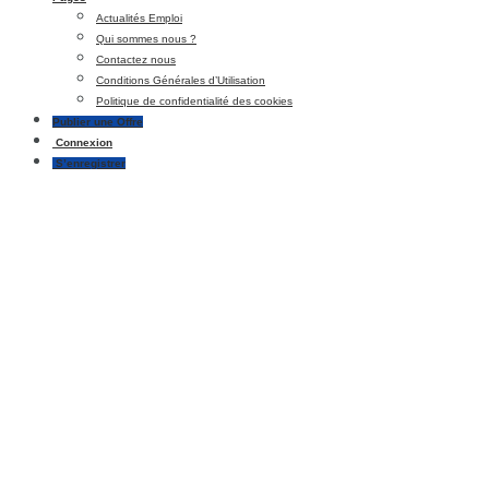
Actualités Emploi
Qui sommes nous ?
Contactez nous
Conditions Générales d’Utilisation
Politique de confidentialité des cookies
Publier une Offre
Connexion
S’enregistrer