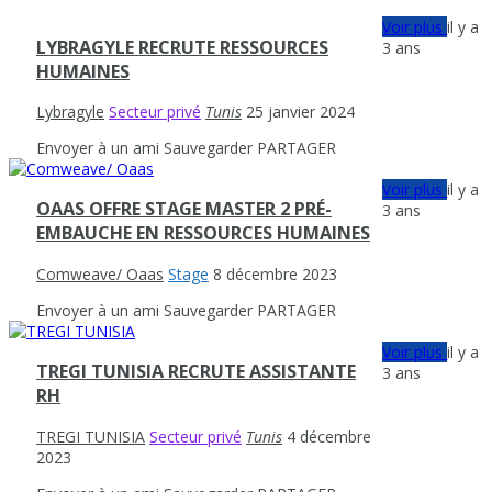
Voir plus
il y a
LYBRAGYLE RECRUTE RESSOURCES
3 ans
HUMAINES
Lybragyle
Secteur privé
Tunis
25 janvier 2024
Envoyer à un ami
Sauvegarder
PARTAGER
Voir plus
il y a
OAAS OFFRE STAGE MASTER 2 PRÉ-
3 ans
EMBAUCHE EN RESSOURCES HUMAINES
Comweave/ Oaas
Stage
8 décembre 2023
Envoyer à un ami
Sauvegarder
PARTAGER
Voir plus
il y a
TREGI TUNISIA RECRUTE ASSISTANTE
3 ans
RH
TREGI TUNISIA
Secteur privé
Tunis
4 décembre
2023