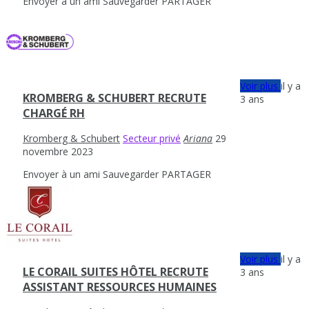
Envoyer à un ami
Sauvegarder
PARTAGER
Voir plus
il y a
KROMBERG & SCHUBERT RECRUTE
3 ans
CHARGÉ RH
Kromberg & Schubert
Secteur privé
Ariana
29
novembre 2023
Envoyer à un ami
Sauvegarder
PARTAGER
Voir plus
il y a
LE CORAIL SUITES HÔTEL RECRUTE
3 ans
ASSISTANT RESSOURCES HUMAINES