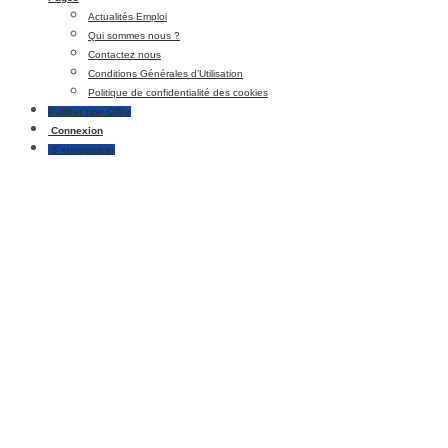
Actualités Emploi
Qui sommes nous ?
Contactez nous
Conditions Générales d’Utilisation
Politique de confidentialité des cookies
Publier une Offre
Connexion
S’enregistrer