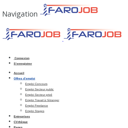
Navigation
Connexion
S’enregistrer
Accueil
Offres d’emploi
Emploi Concours
Emploi Secteur public
Emploi Secteur privé
Emploi Travail à l’étranger
Emploi Freelance
Emploi Stages
Entreprises
CV-thèque
Pages