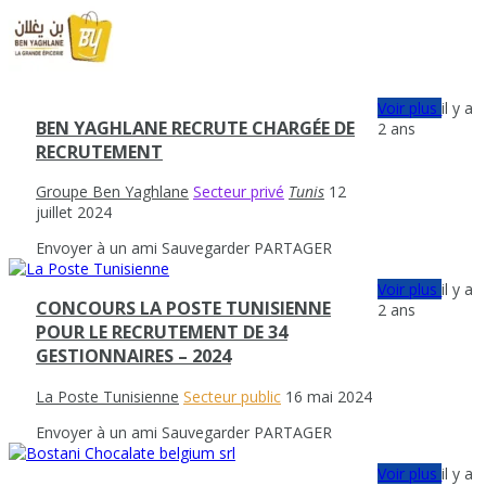
Voir plus
il y a
BEN YAGHLANE RECRUTE CHARGÉE DE
2 ans
RECRUTEMENT
Groupe Ben Yaghlane
Secteur privé
Tunis
12
juillet 2024
Envoyer à un ami
Sauvegarder
PARTAGER
Voir plus
il y a
CONCOURS LA POSTE TUNISIENNE
2 ans
POUR LE RECRUTEMENT DE 34
GESTIONNAIRES – 2024
La Poste Tunisienne
Secteur public
16 mai 2024
Envoyer à un ami
Sauvegarder
PARTAGER
Voir plus
il y a