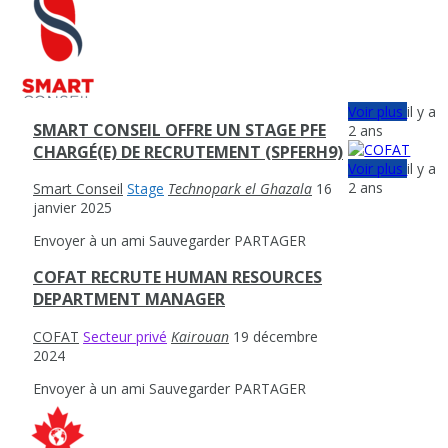
Voir plus
il y a
SMART CONSEIL OFFRE UN STAGE PFE
2 ans
CHARGÉ(E) DE RECRUTEMENT (SPFERH9)
Voir plus
il y a
2 ans
Smart Conseil
Stage
Technopark el Ghazala
16
janvier 2025
Envoyer à un ami
Sauvegarder
PARTAGER
COFAT RECRUTE HUMAN RESOURCES
DEPARTMENT MANAGER
COFAT
Secteur privé
Kairouan
19 décembre
2024
Envoyer à un ami
Sauvegarder
PARTAGER