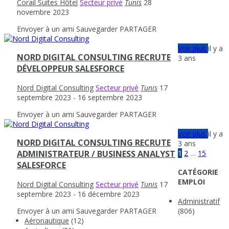
Corail Suites Hôtel
Secteur privé
Tunis
28
novembre 2023
Envoyer à un ami
Sauvegarder
PARTAGER
Voir plus
il y a
NORD DIGITAL CONSULTING RECRUTE
3 ans
DÉVELOPPEUR SALESFORCE
Nord Digital Consulting
Secteur privé
Tunis
17
septembre 2023
- 16 septembre 2023
Envoyer à un ami
Sauvegarder
PARTAGER
Voir plus
il y a
NORD DIGITAL CONSULTING RECRUTE
3 ans
1
2
…
15
ADMINISTRATEUR / BUSINESS ANALYST
SALESFORCE
CATÉGORIE
EMPLOI
Nord Digital Consulting
Secteur privé
Tunis
17
septembre 2023
- 16 décembre 2023
Administratif
Envoyer à un ami
Sauvegarder
PARTAGER
(806)
Aéronautique
(12)