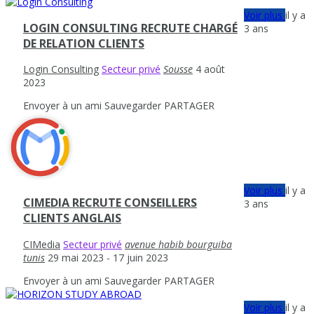
Voir plus
il y a
LOGIN CONSULTING RECRUTE CHARGÉ
3 ans
DE RELATION CLIENTS
Login Consulting
Secteur privé
Sousse
4 août
2023
Envoyer à un ami
Sauvegarder
PARTAGER
Voir plus
il y a
CIMEDIA RECRUTE CONSEILLERS
3 ans
CLIENTS ANGLAIS
CIMedia
Secteur privé
avenue habib bourguiba
tunis
29 mai 2023
- 17 juin 2023
Envoyer à un ami
Sauvegarder
PARTAGER
Voir plus
il y a