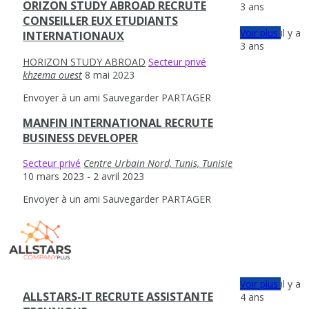
ORIZON STUDY ABROAD RECRUTE
3 ans
CONSEILLER EUX ETUDIANTS
Voir plus
il y a
INTERNATIONAUX
3 ans
HORIZON STUDY ABROAD
Secteur privé
khzema ouest
8 mai 2023
Envoyer à un ami
Sauvegarder
PARTAGER
MANFIN INTERNATIONAL RECRUTE
BUSINESS DEVELOPER
Secteur privé
Centre Urbain Nord, Tunis, Tunisie
10 mars 2023
- 2 avril 2023
Envoyer à un ami
Sauvegarder
PARTAGER
Voir plus
il y a
ALLSTARS-IT RECRUTE ASSISTANTE
4 ans