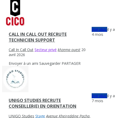
Voir plus
il y a
CALL IN CALL OUT RECRUTE
4 mois
TECHNICIEN SUPPORT
Call In Call Out
Secteur privé
khzema ouest
20
avril 2026
Envoyer à un ami
Sauvegarder
PARTAGER
Voir plus
il y a
UNIGO STUDIES RECRUTE
7 mois
CONSEILLER(E) EN ORIENTATION
UNIGO Studies
Stage
Avenue Kheireddine Pacha,