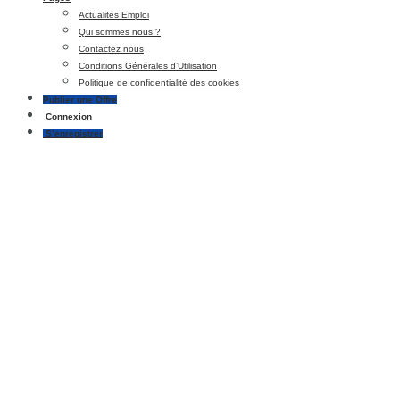
Actualités Emploi
Qui sommes nous ?
Contactez nous
Conditions Générales d’Utilisation
Politique de confidentialité des cookies
Publier une Offre
Connexion
S’enregistrer