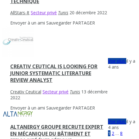
TECHNIQUE
AllStars-It
Secteur privé
Tunis
20 décembre 2022
Envoyer à un ami
Sauvegarder
PARTAGER
Voir plus
il y a
CREATIV CEUTICAL IS LOOKING FOR
4 ans
JUNIOR SYSTEMATIC LITERATURE
REVIEW ANALYST
Creativ Ceutical
Secteur privé
Tunis
13 décembre
2022
Envoyer à un ami
Sauvegarder
PARTAGER
Voir plus
il y a
ALTANERGY GROUPE RECRUTE EXPERT
4 ans
1
2
…
8
EN MÉCANIQUE DU BÂTIMENT ET