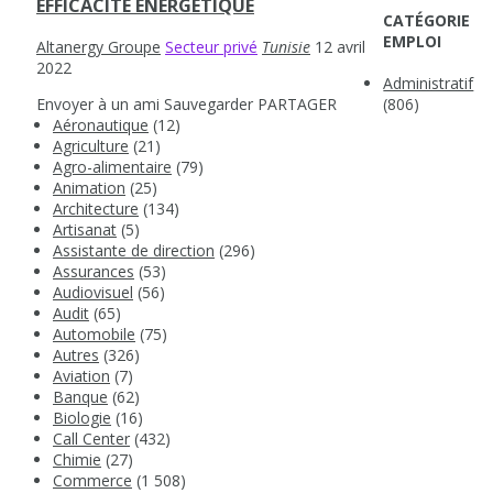
EFFICACITÉ ÉNERGÉTIQUE
CATÉGORIE
EMPLOI
Altanergy Groupe
Secteur privé
Tunisie
12 avril
2022
Administratif
Envoyer à un ami
Sauvegarder
PARTAGER
(806)
Aéronautique
(12)
Agriculture
(21)
Agro-alimentaire
(79)
Animation
(25)
Architecture
(134)
Artisanat
(5)
Assistante de direction
(296)
Assurances
(53)
Audiovisuel
(56)
Audit
(65)
Automobile
(75)
Autres
(326)
Aviation
(7)
Banque
(62)
Biologie
(16)
Call Center
(432)
Chimie
(27)
Commerce
(1 508)