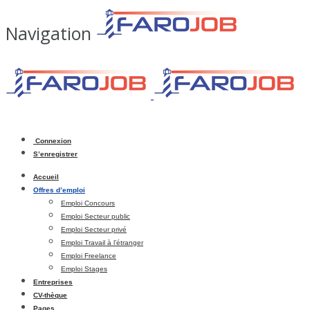
Navigation
Connexion
S’enregistrer
Accueil
Offres d’emploi
Emploi Concours
Emploi Secteur public
Emploi Secteur privé
Emploi Travail à l’étranger
Emploi Freelance
Emploi Stages
Entreprises
CV-thèque
Pages