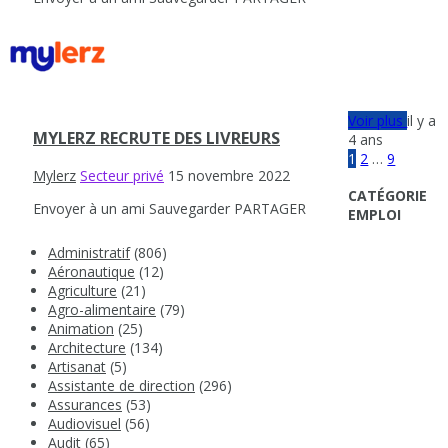
Voir plus
il y a
MYLERZ RECRUTE DES LIVREURS
4 ans
1
2
…
9
Mylerz
Secteur privé
15 novembre 2022
CATÉGORIE
Envoyer à un ami
Sauvegarder
PARTAGER
EMPLOI
Administratif
(806)
Aéronautique
(12)
Agriculture
(21)
Agro-alimentaire
(79)
Animation
(25)
Architecture
(134)
Artisanat
(5)
Assistante de direction
(296)
Assurances
(53)
Audiovisuel
(56)
Audit
(65)