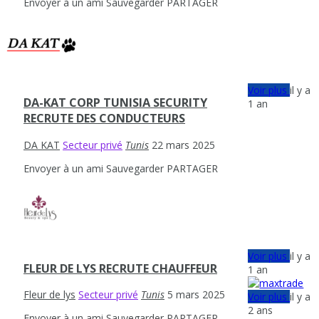
Envoyer à un ami
Sauvegarder
PARTAGER
Voir plus
il y a
DA-KAT CORP TUNISIA SECURITY
1 an
RECRUTE DES CONDUCTEURS
DA KAT
Secteur privé
Tunis
22 mars 2025
Envoyer à un ami
Sauvegarder
PARTAGER
Voir plus
il y a
FLEUR DE LYS RECRUTE CHAUFFEUR
1 an
Fleur de lys
Secteur privé
Tunis
5 mars 2025
Voir plus
il y a
2 ans
Envoyer à un ami
Sauvegarder
PARTAGER