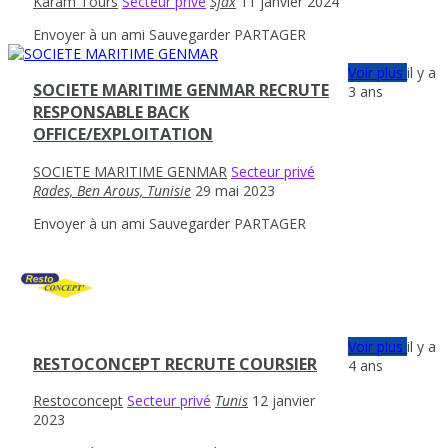
Karam Tours
Secteur privé
Sfax
11 janvier 2024
Envoyer à un ami
Sauvegarder
PARTAGER
Voir plus
il y a
SOCIETE MARITIME GENMAR RECRUTE
3 ans
RESPONSABLE BACK
OFFICE/EXPLOITATION
SOCIETE MARITIME GENMAR
Secteur privé
Rades, Ben Arous, Tunisie
29 mai 2023
Envoyer à un ami
Sauvegarder
PARTAGER
Voir plus
il y a
RESTOCONCEPT RECRUTE COURSIER
4 ans
Restoconcept
Secteur privé
Tunis
12 janvier
2023