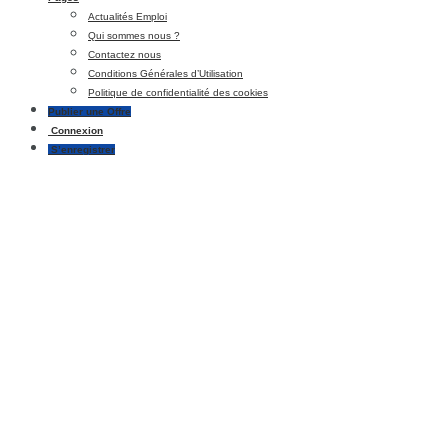
Actualités Emploi
Qui sommes nous ?
Contactez nous
Conditions Générales d’Utilisation
Politique de confidentialité des cookies
Publier une Offre
Connexion
S’enregistrer