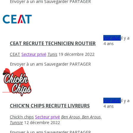
Envoyer à un ami
Sauvegarder
PARTAGER
Voir plus
il y a
CEAT RECRUTE TECHNICIEN ROUTIER
4 ans
CEAT
Secteur privé
Tunis
19 décembre 2022
Envoyer à un ami
Sauvegarder
PARTAGER
Voir plus
il y a
CHICK’N CHIPS RECRUTE LIVREURS
4 ans
Chick’n chips
Secteur privé
Ben Arous, Ben Arous,
Tunisie
12 décembre 2022
Envoyer à un ami
Sauvegarder
PARTAGER