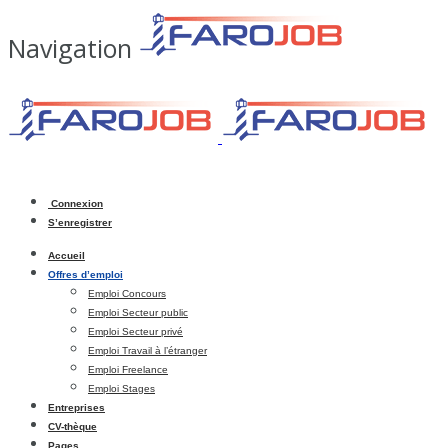
Navigation
Connexion
S’enregistrer
Accueil
Offres d’emploi
Emploi Concours
Emploi Secteur public
Emploi Secteur privé
Emploi Travail à l’étranger
Emploi Freelance
Emploi Stages
Entreprises
CV-thèque
Pages