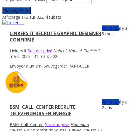
Sauvegarder
Affichage 1–3 sur 322 résultats
Voir plus
il y a
LINKERS IT RECRUTE GRAPHIC DESIGNER
5 mois
CONFIRMÉ
Linkers it
Secteur privé
Nabeul‎, Nabeul, Tunisie
2
mars 2026
- 31 mars 2026
Envoyer à un ami
Sauvegarder
PARTAGER
Voir plus
il y a
BSM ‎ ‎CALL ‎ CENTER‎ ‎RECRUTE
2 ans
TÉLÉVENDEURS EN ENERGIE
BSM ‎ ‎Call ‎ Center‎ ‎
Secteur privé
Hammam
Sousse, Gouvernorat de Sousse, Tunisie
,
Sousse
28