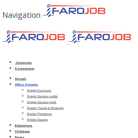
Navigation
Connexion
S’enregistrer
Accueil
Offres d’emploi
Emploi Concours
Emploi Secteur public
Emploi Secteur privé
Emploi Travail à l’étranger
Emploi Freelance
Emploi Stages
Entreprises
CV-thèque
Pages