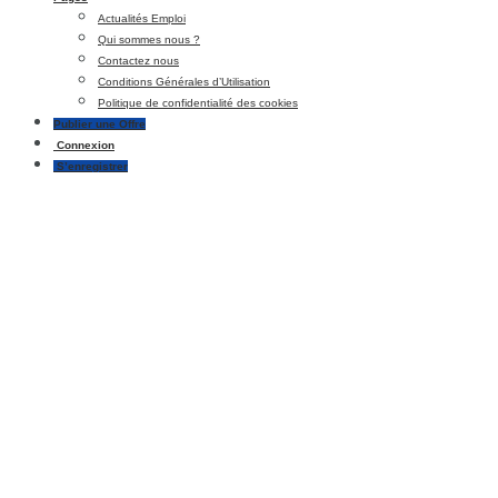
Actualités Emploi
Qui sommes nous ?
Contactez nous
Conditions Générales d’Utilisation
Politique de confidentialité des cookies
Publier une Offre
Connexion
S’enregistrer