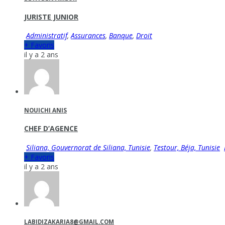
JURISTE JUNIOR
Administratif
,
Assurances
,
Banque
,
Droit
+ Favoris
il y a 2 ans
NOUICHI ANIS
CHEF D’AGENCE
Siliana, Gouvernorat de Siliana, Tunisie
,
Testour, Béja, Tunisie
+ Favoris
il y a 2 ans
LABIDIZAKARIA8@GMAIL.COM