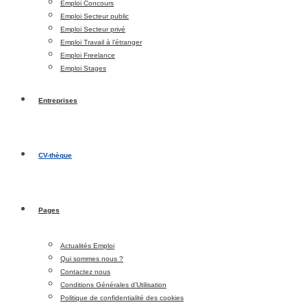
Emploi Concours
Emploi Secteur public
Emploi Secteur privé
Emploi Travail à l’étranger
Emploi Freelance
Emploi Stages
Entreprises
CV-thèque
Pages
Actualités Emploi
Qui sommes nous ?
Contactez nous
Conditions Générales d’Utilisation
Politique de confidentialité des cookies