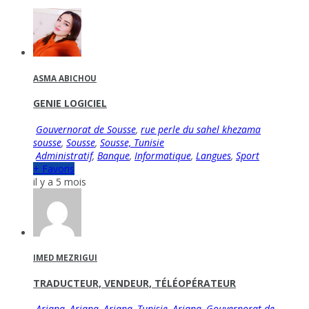
ASMA ABICHOU
GENIE LOGICIEL
Gouvernorat de Sousse
,
rue perle du sahel khezama
sousse
,
Sousse
,
Sousse, Tunisie
Administratif
,
Banque
,
Informatique
,
Langues
,
Sport
+ Favoris
il y a 5 mois
IMED MEZRIGUI
TRADUCTEUR, VENDEUR, TÉLÉOPÉRATEUR
Ariana
,
Ariana, Ariana, Tunisie
,
Ariana, Gouvernorat de