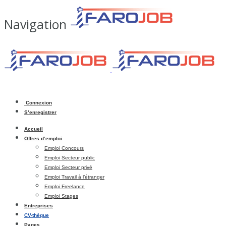
Navigation
Connexion
S’enregistrer
Accueil
Offres d’emploi
Emploi Concours
Emploi Secteur public
Emploi Secteur privé
Emploi Travail à l’étranger
Emploi Freelance
Emploi Stages
Entreprises
CV-thèque
Pages