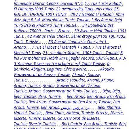
Immeuble Omran Centre, bureau B1.4
,
17, rue Larbi Kabadi,
El Omrane-1005 Tunis
,
22 avenues des Etats unis tunis
,
25
RUE DE TURQUIE 1001 TUNIS
,
,
29 Av Hamed El Ghazali, Imm
Aziz, App B 3-4, Montplaisir, Tunis, Tunisie
,
3 Bis Rue de Béjà
1075 Beb el Khadhra Tunis Tunisie
,
,
,
34 Boulevard des
Italiens -75009 - Paris | France
,
,
39 Avenue Hédi Chaker 1001
Tunis
,
,
42 Avenue Hédi Chaker, 3ème étage (Bureau 10), 1002
Tunis, Tunisie .
,
,
,
,
58 Rue de l'industrie Charguia 1 -
Ariana
,
,
,
7 rue El Moez El Menzah 1 Tunis
,
7 rue El Moez El
Menzah1 Tunis
,
71, rue Alain Savary - 1003 Tunis - Tunisie
,
8
bis Rue mohamed Habib km 6 jaafer raoued
,
9Avril-Tunis
,
A 3-
5 Yasmine Tower centre urbain nord, Tunis Tunisie
,
à
domicile
,
Abidjan, Lagunes, Côte d'Ivoire
,
,
,
,
,
,
,
Akouda,
Gouvernorat de Sousse, Tunisie
,
Akouda, Sousse,
Tunisie
,
,
,
,
,
,
,
,
,
,
,
,
,
,
,
Arabie saoudite
,
Ariana
,
Ariana,
Ariana, Tunisie
,
Ariana, Gouvernorat de l'Ariana,
Tunisie
,
Ariana, Gouvernorat de Tunis, Tunisie
,
,
,
Béja
,
Béja,
Béja, Tunisie
,
Béja, Tunisie
,
,
,
Ben Arous
,
Ben Arous, Ben Arous,
Tunisie
,
Ben Arous, Gouvernorat de Ben Arous, Tunisie
,
Ben
Arous, Tunisie
,
,
,
,
,
Béni Khalled,
Nabeul, Tunisie
,
,
Beni Khiar, Nabeul, Tunisie
,
Bizerte
,
Bizerte,
Bizerte, Tunisie
,
Bizerte, Gouvernorat de Bizerte,
Tunisie
,
Bizerte, Tunisie
,
,
,
Borj Cédria, Ben Arous, Tunisie
,
Borj