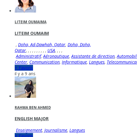
LITEIM OUMAIMA
LITEIM OUMAIM
,
Doha, Ad-Dawhah, Qatar
,
Doha, Doha,
Qatar
,
,
,
,
,
,
,
,
,
,
USA
,
,
,
,
Administratif
,
Aéronautique
,
Assistante de direction
,
Automobil
Center
,
Communication
,
Informatique
,
Langues
,
Telecommunica
+ Favoris
il y a 9 ans
RAHMA BEN AHMED
ENGLISH MAJOR
Enseignement
,
Journalisme
,
Langues
+ Favoris