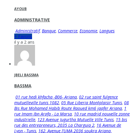
AYOUB
ADMINISTRATIVE
Administratif
,
Banque
,
Commerce
,
Economie
,
Langues
+ Favoris
il y a 2 ans
JBELI BASSMA
BASSMA
01 rue hedi khfacha -B06- Ariana
,
02 rue saint fulgence
mutuelleville tunis 1082
,
05 Rue Liberia Montplaisir Tunis
,
08
Bis Rue Mohamed Habib Route Raoued km6 jaafer Ariana
,
1
rue Imam Ibn Arafa - La Marsa
,
10 rue madrid nouvelle zonne
industrielle
,
123 Avenue Jugurtha Mutuelle Ville Tunis
,
15 bis
rue des entrepreneurs, 2035 La Charguia 2
,
16 Avenue de
Lyon - Tunis
,
162, Avenue l’UMA 2036 soukra Ariana,