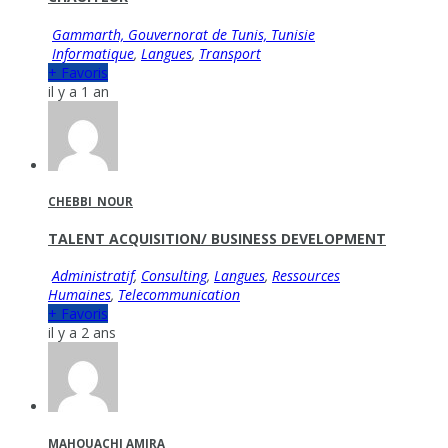
Gammarth, Gouvernorat de Tunis, Tunisie
Informatique
,
Langues
,
Transport
+ Favoris
il y a 1 an
CHEBBI_NOUR
TALENT ACQUISITION/ BUSINESS DEVELOPMENT
Administratif
,
Consulting
,
Langues
,
Ressources
Humaines
,
Telecommunication
+ Favoris
il y a 2 ans
MAHOUACHI AMIRA