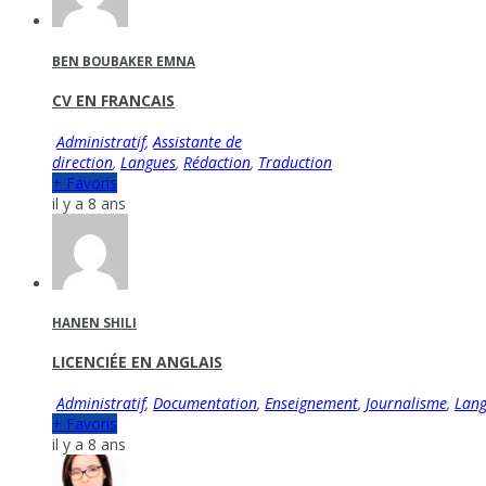
BEN BOUBAKER EMNA
CV EN FRANCAIS
Administratif
,
Assistante de
direction
,
Langues
,
Rédaction
,
Traduction
+ Favoris
il y a 8 ans
HANEN SHILI
LICENCIÉE EN ANGLAIS
Administratif
,
Documentation
,
Enseignement
,
Journalisme
,
Lan
+ Favoris
il y a 8 ans