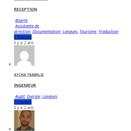
RECEPTION
Bizerte
Assistante de
direction
,
Documentation
,
Langues
,
Tourisme
,
Traduction
+ Favoris
il y a 2 ans
AYCHA TRABELSI
INGENIEUR
Audit
,
Energie
,
Langues
+ Favoris
il y a 2 ans