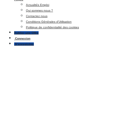
Actualités Emploi
Qui sommes nous ?
Contactez nous
Conditions Générales d’Utilisation
Politique de confidentialité des cookies
Publier une Offre
Connexion
S’enregistrer