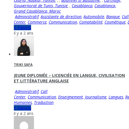
Cédria, Nabeul, Tunisie
,
,
,
Boumhel El Bassatine
,
,
Carthage,
Gouvernorat de Tunis, Tunisie
,
,
Casablanca
,
Casablanca,
Grand Casablanca, Maroc
Administratif
,
Assistante de direction
,
Automobile
,
Banque
,
Call
Center
,
Commerce
,
Communication
,
Comptabilité
,
Cosmétique
,
+ Favoris
il y a 2 ans
TRIKI SAFA
JEUNE DIPLOMÉE – LICENCIÉE EN LANGUE, CIVILISATION
ET LITTÉRATURE ANGLAISE
Administratif
,
Call
Center
,
Communication
,
Enseignement
,
Journalisme
,
Langues
,
R
Humaines
,
Traduction
+ Favoris
il y a 2 ans