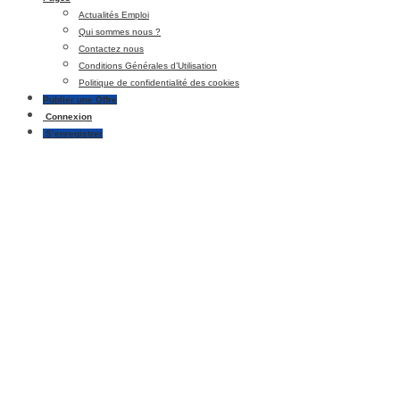
Actualités Emploi
Qui sommes nous ?
Contactez nous
Conditions Générales d’Utilisation
Politique de confidentialité des cookies
Publier une Offre
Connexion
S’enregistrer