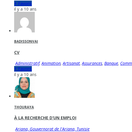
+ Favoris
il y a 10 ans
BADISSONVAI
CV
Administratif
,
Animation
,
Artisanat
,
Assurances
,
Banque
,
Comm
+ Favoris
il y a 10 ans
THOURAYA
À LA RECHERCHE D’UN EMPLOI
Ariana, Gouvernorat de l'Ariana, Tunisie