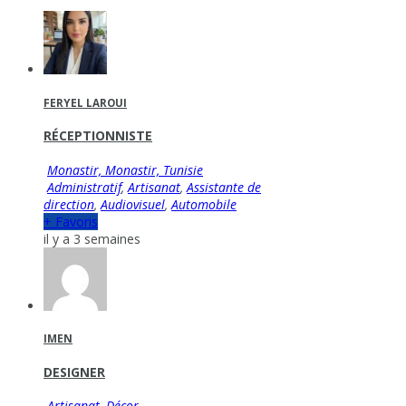
FERYEL LAROUI
RÉCEPTIONNISTE
Monastir, Monastir, Tunisie
Administratif
,
Artisanat
,
Assistante de
direction
,
Audiovisuel
,
Automobile
+ Favoris
il y a 3 semaines
IMEN
DESIGNER
Artisanat
,
Décor