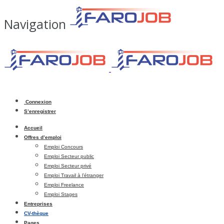
Navigation
Connexion
S’enregistrer
Accueil
Offres d’emploi
Emploi Concours
Emploi Secteur public
Emploi Secteur privé
Emploi Travail à l’étranger
Emploi Freelance
Emploi Stages
Entreprises
CV-thèque
Pages