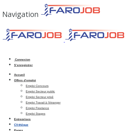
Navigation
Connexion
S’enregistrer
Accueil
Offres d’emploi
Emploi Concours
Emploi Secteur public
Emploi Secteur privé
Emploi Travail à l’étranger
Emploi Freelance
Emploi Stages
Entreprises
CV-thèque
Pages