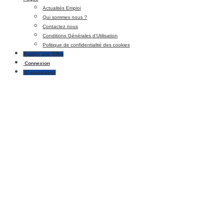
Actualités Emploi
Qui sommes nous ?
Contactez nous
Conditions Générales d’Utilisation
Politique de confidentialité des cookies
Publier une Offre
Connexion
S’enregistrer