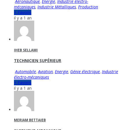
Aéronautique
,
Energie
,
Industrie électro-
mécaniques
,
Industrie Métalliques
,
Production
+ Favoris
il y a 1 an
IHEB SELLAMI
TECHNICIEN SUPÉRIEUR
Automobile
,
Aviation
,
Energie
,
Génie électrique
,
Industrie
électro-mécaniques
+ Favoris
il y a 1 an
MERIAM BETTAIEB