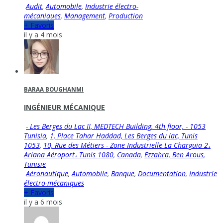
Audit
,
Automobile
,
Industrie électro-
mécaniques
,
Management
,
Production
+ Favoris
il y a 4 mois
BARAA BOUGHANMI
INGÉNIEUR MÉCANIQUE
- Les Berges du Lac II, MEDTECH Building, 4th floor, - 1053
Tunisia
,
1, Place Tahar Haddad, Les Berges du lac, Tunis
1053
,
10, Rue des Métiers - Zone Industrielle La Charguia 2،
Ariana Aéroport، Tunis 1080
,
Canada
,
Ezzahra, Ben Arous,
Tunisie
Aéronautique
,
Automobile
,
Banque
,
Documentation
,
Industrie
électro-mécaniques
+ Favoris
il y a 6 mois