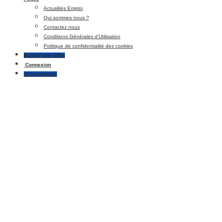
Actualités Emploi
Qui sommes nous ?
Contactez nous
Conditions Générales d’Utilisation
Politique de confidentialité des cookies
Publier une Offre
Connexion
S’enregistrer