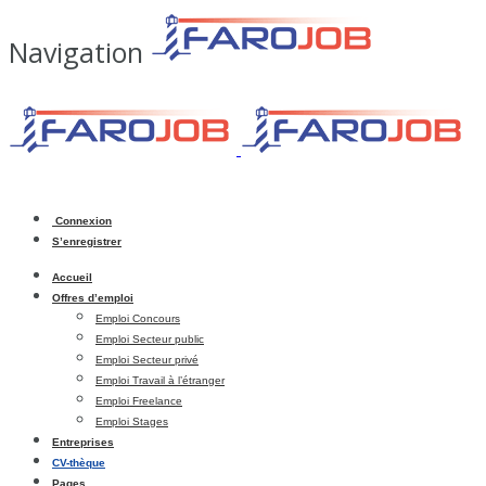
Navigation
Connexion
S’enregistrer
Accueil
Offres d’emploi
Emploi Concours
Emploi Secteur public
Emploi Secteur privé
Emploi Travail à l’étranger
Emploi Freelance
Emploi Stages
Entreprises
CV-thèque
Pages