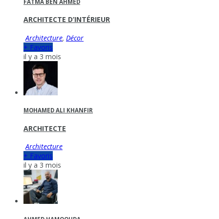
FATMA BEN AHMED
ARCHITECTE D’INTÉRIEUR
Architecture
,
Décor
+ Favoris
il y a 3 mois
MOHAMED ALI KHANFIR
ARCHITECTE
Architecture
+ Favoris
il y a 3 mois