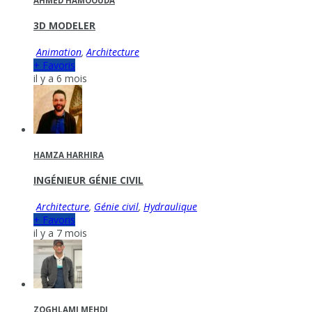
AHMED HAMOOUDA
3D MODELER
Animation
,
Architecture
+ Favoris
il y a 6 mois
HAMZA HARHIRA
INGÉNIEUR GÉNIE CIVIL
Architecture
,
Génie civil
,
Hydraulique
+ Favoris
il y a 7 mois
ZOGHLAMI MEHDI