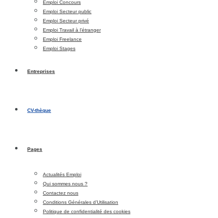
Emploi Concours
Emploi Secteur public
Emploi Secteur privé
Emploi Travail à l’étranger
Emploi Freelance
Emploi Stages
Entreprises
CV-thèque
Pages
Actualités Emploi
Qui sommes nous ?
Contactez nous
Conditions Générales d’Utilisation
Politique de confidentialité des cookies