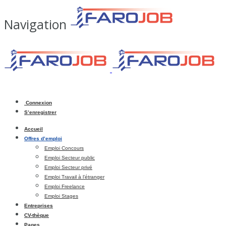
Navigation
Connexion
S’enregistrer
Accueil
Offres d’emploi
Emploi Concours
Emploi Secteur public
Emploi Secteur privé
Emploi Travail à l’étranger
Emploi Freelance
Emploi Stages
Entreprises
CV-thèque
Pages