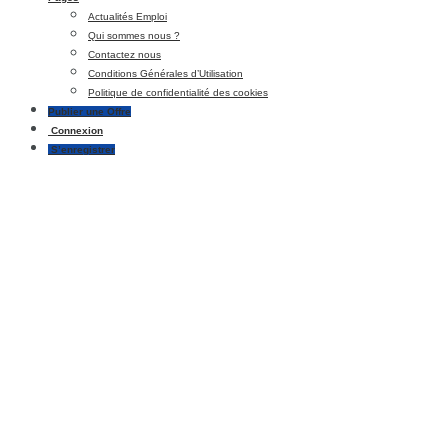
Actualités Emploi
Qui sommes nous ?
Contactez nous
Conditions Générales d’Utilisation
Politique de confidentialité des cookies
Publier une Offre
Connexion
S’enregistrer