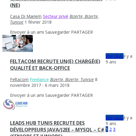
(NE)
Casa Di Mariem
Secteur privé
Bizerte, Bizerte,
Tunisie
1 février 2018
Envoyer à un ami
Sauvegarder
PARTAGER
Voir plus
il y a
FELTACOM RECRUTE UN(E) CHARGÉ(E)
9 ans
QUALITÉ ET BACK-OFFICE
Feltacom
Freelance
Bizerte, Bizerte, Tunisie
8
novembre 2017
- 6 mars 2018
Envoyer à un ami
Sauvegarder
PARTAGER
Voir plus
il y a
LEADS HUB TUNIS RECRUTE DES
9 ans
1
2
3
DÉVELOPPEURS JAVA/J2EE – MYSQL – C#