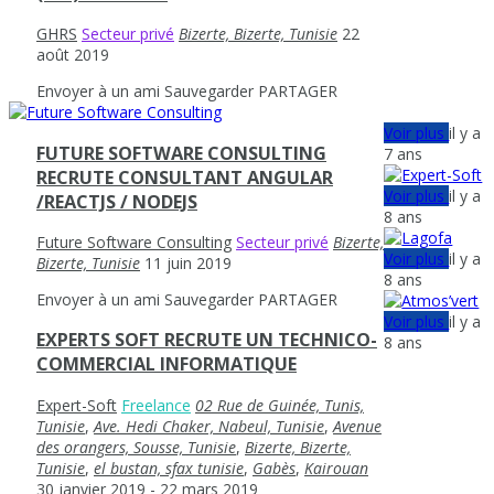
GHRS
Secteur privé
Bizerte, Bizerte, Tunisie
22
août 2019
Envoyer à un ami
Sauvegarder
PARTAGER
Voir plus
il y a
FUTURE SOFTWARE CONSULTING
7 ans
RECRUTE CONSULTANT ANGULAR
Voir plus
il y a
/REACTJS / NODEJS
8 ans
Future Software Consulting
Secteur privé
Bizerte,
Voir plus
il y a
Bizerte, Tunisie
11 juin 2019
8 ans
Envoyer à un ami
Sauvegarder
PARTAGER
Voir plus
il y a
EXPERTS SOFT RECRUTE UN TECHNICO-
8 ans
COMMERCIAL INFORMATIQUE
Expert-Soft
Freelance
02 Rue de Guinée, Tunis,
Tunisie
,
Ave. Hedi Chaker, Nabeul‎, Tunisie
,
Avenue
des orangers, Sousse, Tunisie
,
Bizerte, Bizerte,
Tunisie
,
el bustan, sfax tunisie
,
Gabès
,
Kairouan
30 janvier 2019
- 22 mars 2019