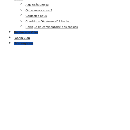
Actualités Emploi
Qui sommes nous ?
Contactez nous
Conditions Générales d’Utilisation
Politique de confidentialité des cookies
Publier une Offre
Connexion
S’enregistrer