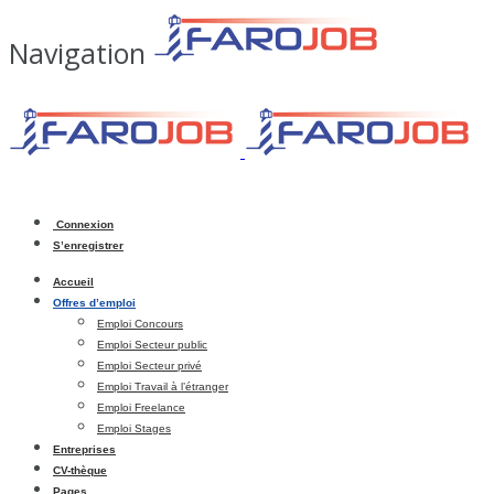
Navigation
Connexion
S’enregistrer
Accueil
Offres d’emploi
Emploi Concours
Emploi Secteur public
Emploi Secteur privé
Emploi Travail à l’étranger
Emploi Freelance
Emploi Stages
Entreprises
CV-thèque
Pages