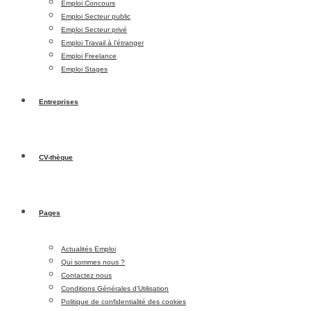
Emploi Concours
Emploi Secteur public
Emploi Secteur privé
Emploi Travail à l’étranger
Emploi Freelance
Emploi Stages
Entreprises
CV-thèque
Pages
Actualités Emploi
Qui sommes nous ?
Contactez nous
Conditions Générales d’Utilisation
Politique de confidentialité des cookies