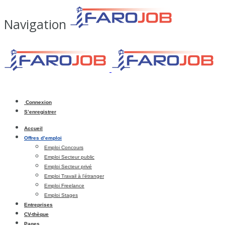
Navigation
Connexion
S’enregistrer
Accueil
Offres d’emploi
Emploi Concours
Emploi Secteur public
Emploi Secteur privé
Emploi Travail à l’étranger
Emploi Freelance
Emploi Stages
Entreprises
CV-thèque
Pages