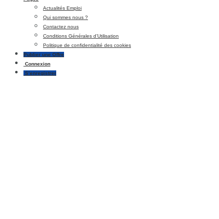
Actualités Emploi
Qui sommes nous ?
Contactez nous
Conditions Générales d’Utilisation
Politique de confidentialité des cookies
Publier une Offre
Connexion
S’enregistrer