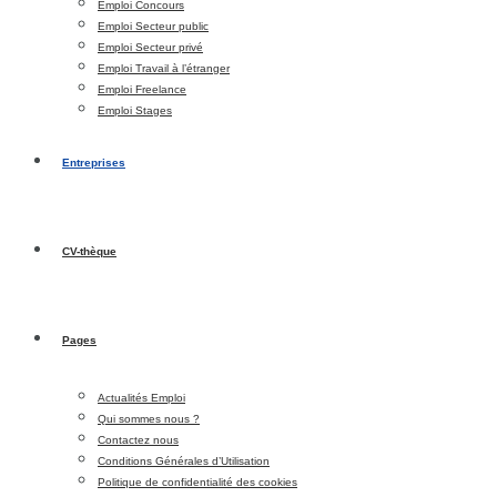
Emploi Concours
Emploi Secteur public
Emploi Secteur privé
Emploi Travail à l’étranger
Emploi Freelance
Emploi Stages
Entreprises
CV-thèque
Pages
Actualités Emploi
Qui sommes nous ?
Contactez nous
Conditions Générales d’Utilisation
Politique de confidentialité des cookies