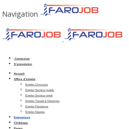
Navigation
Connexion
S’enregistrer
Accueil
Offres d’emploi
Emploi Concours
Emploi Secteur public
Emploi Secteur privé
Emploi Travail à l’étranger
Emploi Freelance
Emploi Stages
Entreprises
CV-thèque
Pages