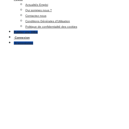
Actualités Emploi
Qui sommes nous ?
Contactez nous
Conditions Générales d’Utilisation
Politique de confidentialité des cookies
Publier une Offre
Connexion
S’enregistrer