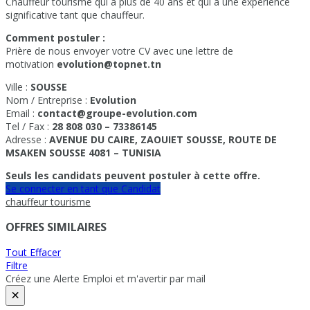
Chauffeur tourisme qui a plus de 40 ans et qui a une expérience
significative tant que chauffeur.
Comment postuler :
Prière de nous envoyer votre CV avec une lettre de
motivation
evolution@topnet.tn
Ville :
SOUSSE
Nom / Entreprise :
Evolution
Email :
contact@groupe-evolution.com
Tel / Fax :
28 808 030 – 73386145
Adresse :
AVENUE DU CAIRE, ZAOUIET SOUSSE, ROUTE DE
MSAKEN SOUSSE 4081 – TUNISIA
Seuls les candidats peuvent postuler à cette offre.
Se connecter en tant que Candidat
chauffeur tourisme
OFFRES SIMILAIRES
Tout Effacer
Filtre
Créez une Alerte Emploi et m'avertir par mail
×