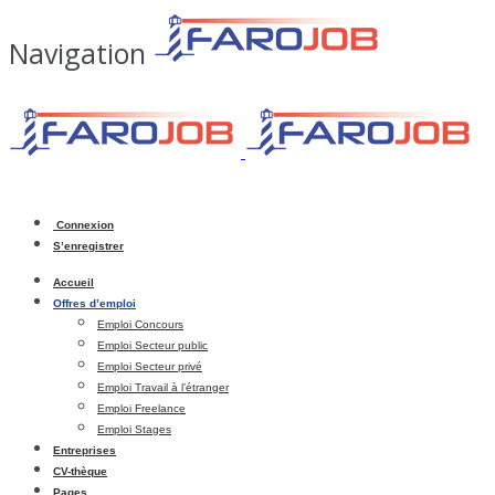
Navigation
Connexion
S’enregistrer
Accueil
Offres d’emploi
Emploi Concours
Emploi Secteur public
Emploi Secteur privé
Emploi Travail à l’étranger
Emploi Freelance
Emploi Stages
Entreprises
CV-thèque
Pages