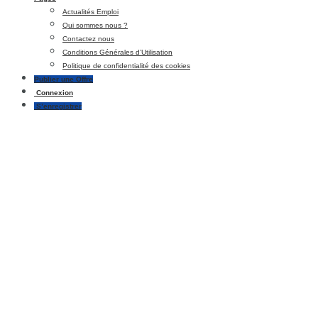
Actualités Emploi
Qui sommes nous ?
Contactez nous
Conditions Générales d’Utilisation
Politique de confidentialité des cookies
Publier une Offre
Connexion
S’enregistrer