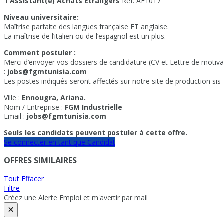
1 Assistant(e) Achats Etrangers
Réf. AE1017
Niveau universitaire:
Maîtrise parfaite des langues française ET anglaise.
La maîtrise de l’italien ou de l’espagnol est un plus.
Comment postuler :
Merci d’envoyer vos dossiers de candidature (CV et Lettre de motiva
:
jobs@fgmtunisia.com
Les postes indiqués seront affectés sur notre site de production si
Ville :
Ennougra, Ariana.
Nom / Entreprise :
FGM Industrielle
Email :
jobs@fgmtunisia.com
Seuls les candidats peuvent postuler à cette offre.
Se connecter en tant que Candidat
OFFRES SIMILAIRES
Tout Effacer
Filtre
Créez une Alerte Emploi et m'avertir par mail
×