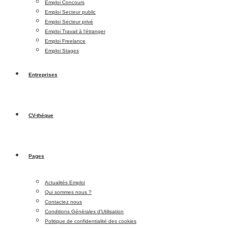
Emploi Concours
Emploi Secteur public
Emploi Secteur privé
Emploi Travail à l’étranger
Emploi Freelance
Emploi Stages
Entreprises
CV-thèque
Pages
Actualités Emploi
Qui sommes nous ?
Contactez nous
Conditions Générales d’Utilisation
Politique de confidentialité des cookies