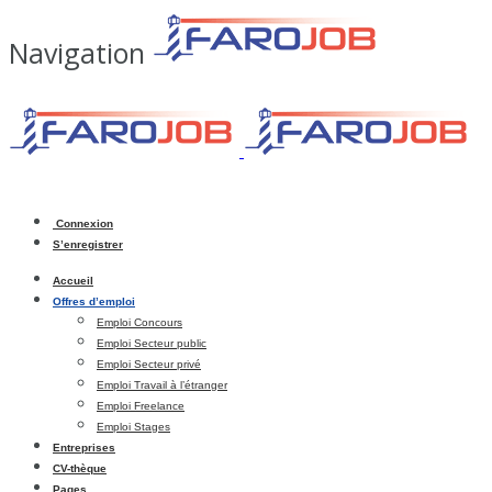
Navigation
Connexion
S’enregistrer
Accueil
Offres d’emploi
Emploi Concours
Emploi Secteur public
Emploi Secteur privé
Emploi Travail à l’étranger
Emploi Freelance
Emploi Stages
Entreprises
CV-thèque
Pages