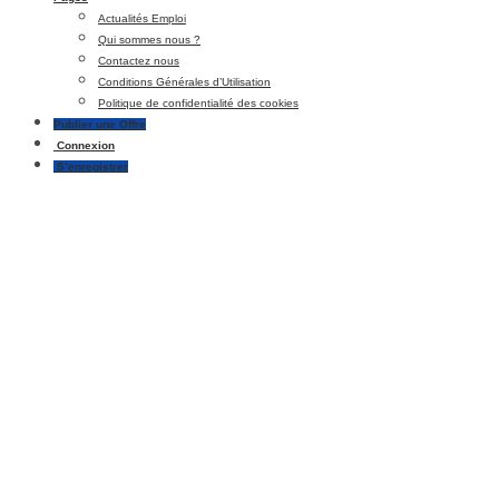
Actualités Emploi
Qui sommes nous ?
Contactez nous
Conditions Générales d’Utilisation
Politique de confidentialité des cookies
Publier une Offre
Connexion
S’enregistrer