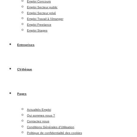
Emploi Concours
Emploi Secteur public
Emploi Secteur privé
Emploi Travail à l’étranger
Emploi Freelance
Emploi Stages
Entreprises
CV-thèque
Pages
Actualités Emploi
Qui sommes nous ?
Contactez nous
Conditions Générales d’Utilisation
Politique de confidentialité des cookies