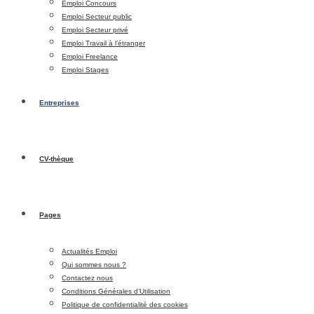
Emploi Concours
Emploi Secteur public
Emploi Secteur privé
Emploi Travail à l’étranger
Emploi Freelance
Emploi Stages
Entreprises
CV-thèque
Pages
Actualités Emploi
Qui sommes nous ?
Contactez nous
Conditions Générales d’Utilisation
Politique de confidentialité des cookies