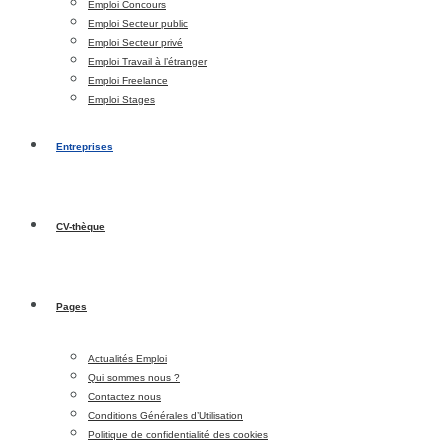
Emploi Concours
Emploi Secteur public
Emploi Secteur privé
Emploi Travail à l’étranger
Emploi Freelance
Emploi Stages
Entreprises
CV-thèque
Pages
Actualités Emploi
Qui sommes nous ?
Contactez nous
Conditions Générales d’Utilisation
Politique de confidentialité des cookies