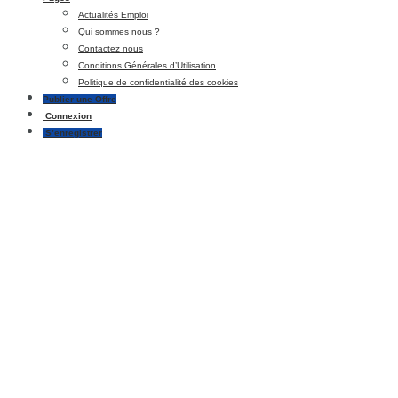
Actualités Emploi
Qui sommes nous ?
Contactez nous
Conditions Générales d’Utilisation
Politique de confidentialité des cookies
Publier une Offre
Connexion
S’enregistrer