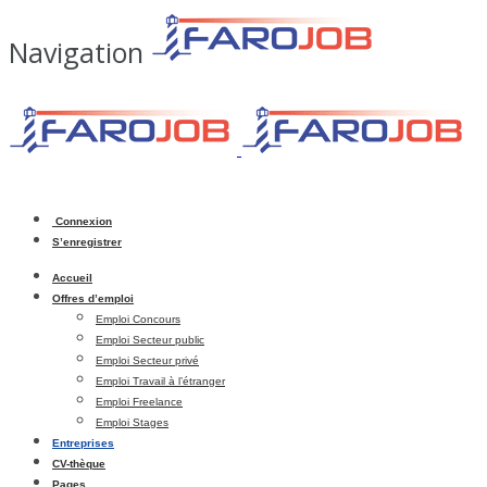
Navigation
Connexion
S’enregistrer
Accueil
Offres d’emploi
Emploi Concours
Emploi Secteur public
Emploi Secteur privé
Emploi Travail à l’étranger
Emploi Freelance
Emploi Stages
Entreprises
CV-thèque
Pages