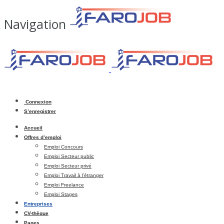
Navigation
Connexion
S’enregistrer
Accueil
Offres d’emploi
Emploi Concours
Emploi Secteur public
Emploi Secteur privé
Emploi Travail à l’étranger
Emploi Freelance
Emploi Stages
Entreprises
CV-thèque
Pages