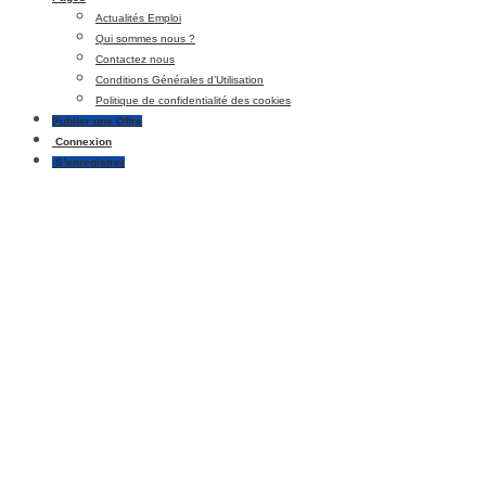
Actualités Emploi
Qui sommes nous ?
Contactez nous
Conditions Générales d’Utilisation
Politique de confidentialité des cookies
Publier une Offre
Connexion
S’enregistrer