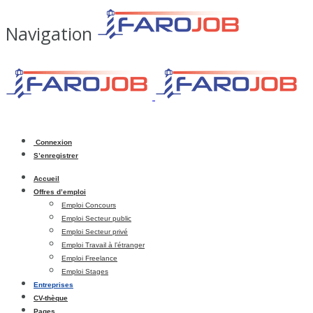
Navigation
Connexion
S’enregistrer
Accueil
Offres d’emploi
Emploi Concours
Emploi Secteur public
Emploi Secteur privé
Emploi Travail à l’étranger
Emploi Freelance
Emploi Stages
Entreprises
CV-thèque
Pages