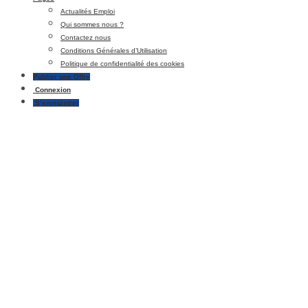
Actualités Emploi
Qui sommes nous ?
Contactez nous
Conditions Générales d’Utilisation
Politique de confidentialité des cookies
Publier une Offre
Connexion
S’enregistrer