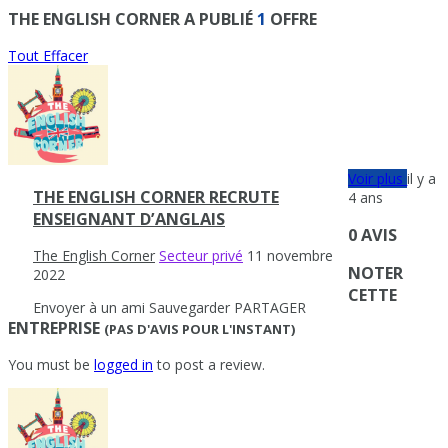
THE ENGLISH CORNER A PUBLIÉ
1
OFFRE
Tout Effacer
Voir plus
il y a
THE ENGLISH CORNER RECRUTE
4 ans
ENSEIGNANT D’ANGLAIS
0 AVIS
The English Corner
Secteur privé
11 novembre
NOTER
2022
CETTE
Envoyer à un ami
Sauvegarder
PARTAGER
ENTREPRISE
(PAS D'AVIS POUR L'INSTANT)
You must be
logged in
to post a review.