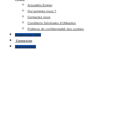
Actualités Emploi
Qui sommes nous ?
Contactez nous
Conditions Générales d’Utilisation
Politique de confidentialité des cookies
Publier une Offre
Connexion
S’enregistrer