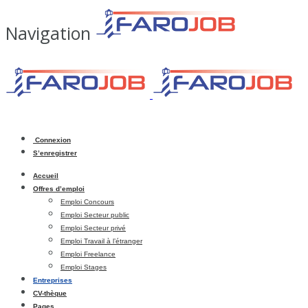
Navigation
Connexion
S’enregistrer
Accueil
Offres d’emploi
Emploi Concours
Emploi Secteur public
Emploi Secteur privé
Emploi Travail à l’étranger
Emploi Freelance
Emploi Stages
Entreprises
CV-thèque
Pages