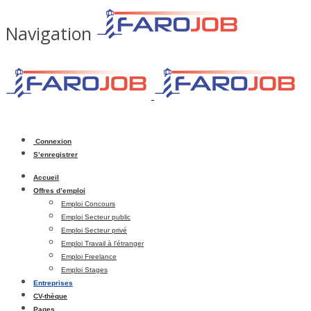
Navigation
Connexion
S’enregistrer
Accueil
Offres d’emploi
Emploi Concours
Emploi Secteur public
Emploi Secteur privé
Emploi Travail à l’étranger
Emploi Freelance
Emploi Stages
Entreprises
CV-thèque
Pages