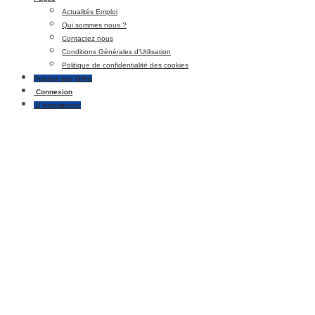
Actualités Emploi
Qui sommes nous ?
Contactez nous
Conditions Générales d’Utilisation
Politique de confidentialité des cookies
Publier une Offre
Connexion
S’enregistrer