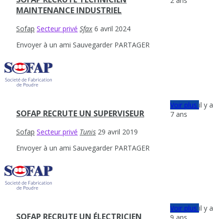
2 ans
MAINTENANCE INDUSTRIEL
Sofap
Secteur privé
Sfax
6 avril 2024
Envoyer à un ami
Sauvegarder
PARTAGER
Voir plus
il y a
SOFAP RECRUTE UN SUPERVISEUR
7 ans
Sofap
Secteur privé
Tunis
29 avril 2019
Envoyer à un ami
Sauvegarder
PARTAGER
Voir plus
il y a
SOFAP RECRUTE UN ÉLECTRICIEN
9 ans