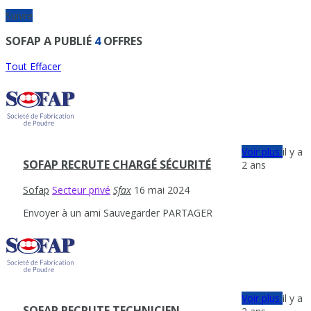
Suivre
SOFAP A PUBLIÉ
4
OFFRES
Tout Effacer
Voir plus
il y a
SOFAP RECRUTE CHARGÉ SÉCURITÉ
2 ans
Sofap
Secteur privé
Sfax
16 mai 2024
Envoyer à un ami
Sauvegarder
PARTAGER
Voir plus
il y a
SOFAP RECRUTE TECHNICIEN