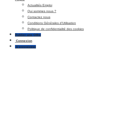
Actualités Emploi
Qui sommes nous ?
Contactez nous
Conditions Générales d’Utilisation
Politique de confidentialité des cookies
Publier une Offre
Connexion
S’enregistrer