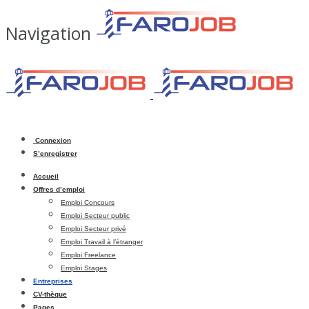
Navigation
Connexion
S’enregistrer
Accueil
Offres d’emploi
Emploi Concours
Emploi Secteur public
Emploi Secteur privé
Emploi Travail à l’étranger
Emploi Freelance
Emploi Stages
Entreprises
CV-thèque
Pages