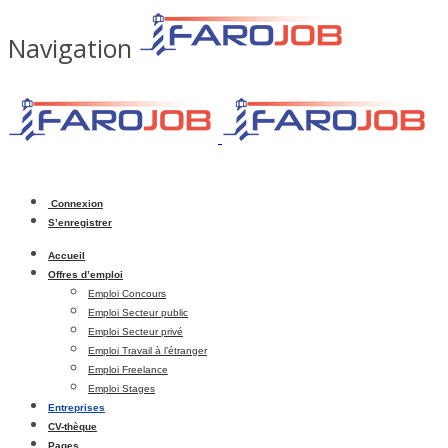
Navigation
Connexion
S’enregistrer
Accueil
Offres d’emploi
Emploi Concours
Emploi Secteur public
Emploi Secteur privé
Emploi Travail à l’étranger
Emploi Freelance
Emploi Stages
Entreprises
CV-thèque
Pages