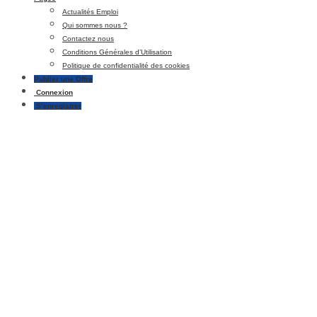
Actualités Emploi
Qui sommes nous ?
Contactez nous
Conditions Générales d’Utilisation
Politique de confidentialité des cookies
Publier une Offre
Connexion
S’enregistrer