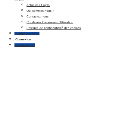
Actualités Emploi
Qui sommes nous ?
Contactez nous
Conditions Générales d’Utilisation
Politique de confidentialité des cookies
Publier une Offre
Connexion
S’enregistrer