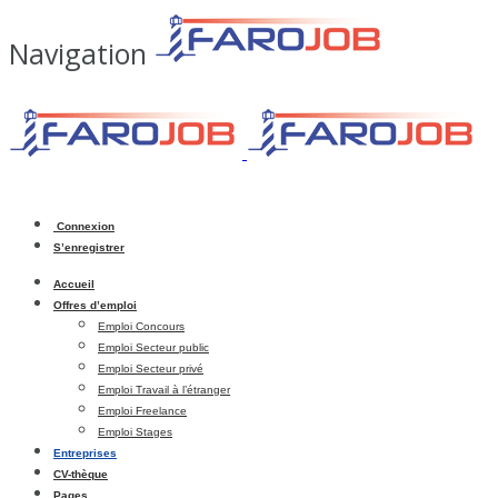
Navigation
Connexion
S’enregistrer
Accueil
Offres d’emploi
Emploi Concours
Emploi Secteur public
Emploi Secteur privé
Emploi Travail à l’étranger
Emploi Freelance
Emploi Stages
Entreprises
CV-thèque
Pages