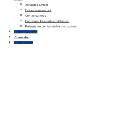
Actualités Emploi
Qui sommes nous ?
Contactez nous
Conditions Générales d’Utilisation
Politique de confidentialité des cookies
Publier une Offre
Connexion
S’enregistrer