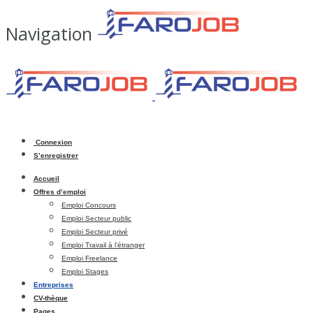
Navigation
Connexion
S’enregistrer
Accueil
Offres d’emploi
Emploi Concours
Emploi Secteur public
Emploi Secteur privé
Emploi Travail à l’étranger
Emploi Freelance
Emploi Stages
Entreprises
CV-thèque
Pages