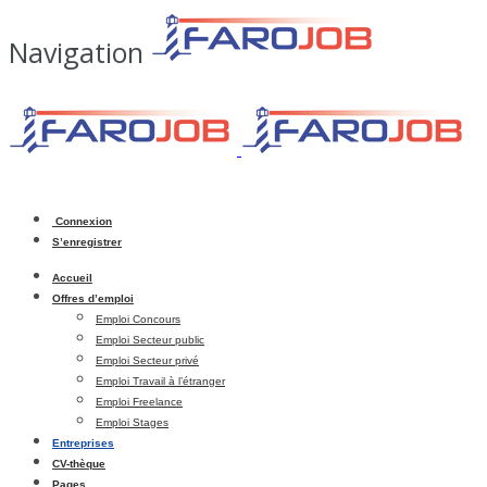
Navigation
Connexion
S’enregistrer
Accueil
Offres d’emploi
Emploi Concours
Emploi Secteur public
Emploi Secteur privé
Emploi Travail à l’étranger
Emploi Freelance
Emploi Stages
Entreprises
CV-thèque
Pages