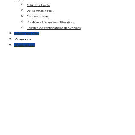
Actualités Emploi
Qui sommes nous ?
Contactez nous
Conditions Générales d’Utilisation
Politique de confidentialité des cookies
Publier une Offre
Connexion
S’enregistrer