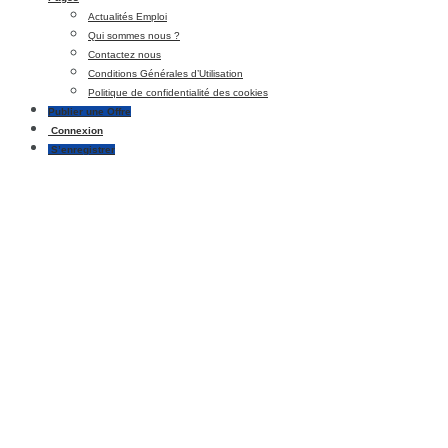
Actualités Emploi
Qui sommes nous ?
Contactez nous
Conditions Générales d’Utilisation
Politique de confidentialité des cookies
Publier une Offre
Connexion
S’enregistrer