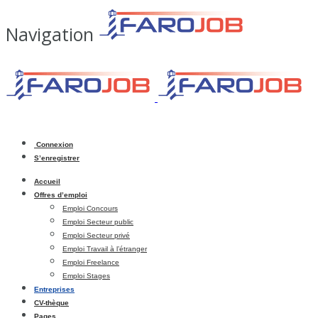
Navigation
Connexion
S’enregistrer
Accueil
Offres d’emploi
Emploi Concours
Emploi Secteur public
Emploi Secteur privé
Emploi Travail à l’étranger
Emploi Freelance
Emploi Stages
Entreprises
CV-thèque
Pages