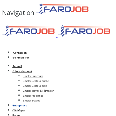
Navigation
Connexion
S’enregistrer
Accueil
Offres d’emploi
Emploi Concours
Emploi Secteur public
Emploi Secteur privé
Emploi Travail à l’étranger
Emploi Freelance
Emploi Stages
Entreprises
CV-thèque
Pages