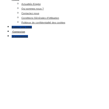
Actualités Emploi
Qui sommes nous ?
Contactez nous
Conditions Générales d’Utilisation
Politique de confidentialité des cookies
Publier une Offre
Connexion
S’enregistrer