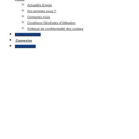
Actualités Emploi
Qui sommes nous ?
Contactez nous
Conditions Générales d’Utilisation
Politique de confidentialité des cookies
Publier une Offre
Connexion
S’enregistrer