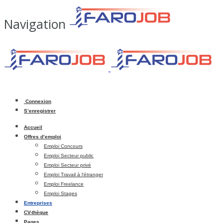
Navigation
Connexion
S’enregistrer
Accueil
Offres d’emploi
Emploi Concours
Emploi Secteur public
Emploi Secteur privé
Emploi Travail à l’étranger
Emploi Freelance
Emploi Stages
Entreprises
CV-thèque
Pages