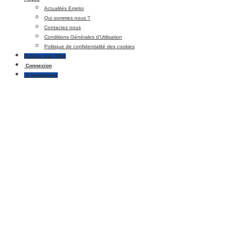
Actualités Emploi
Qui sommes nous ?
Contactez nous
Conditions Générales d’Utilisation
Politique de confidentialité des cookies
Publier une Offre
Connexion
S’enregistrer