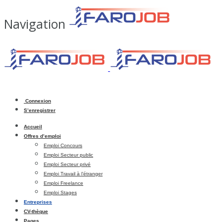
Navigation
Connexion
S’enregistrer
Accueil
Offres d’emploi
Emploi Concours
Emploi Secteur public
Emploi Secteur privé
Emploi Travail à l’étranger
Emploi Freelance
Emploi Stages
Entreprises
CV-thèque
Pages