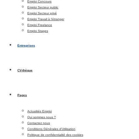
Emploi Concours
Emploi Secteur public
Emploi Secteur privé
Emploi Travail à l’étranger
Emploi Freelance
Emploi Stages
Entreprises
CV-thèque
Pages
Actualités Emploi
Qui sommes nous ?
Contactez nous
Conditions Générales d’Utilisation
Politique de confidentialité des cookies