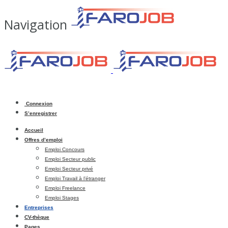
Navigation
Connexion
S’enregistrer
Accueil
Offres d’emploi
Emploi Concours
Emploi Secteur public
Emploi Secteur privé
Emploi Travail à l’étranger
Emploi Freelance
Emploi Stages
Entreprises
CV-thèque
Pages