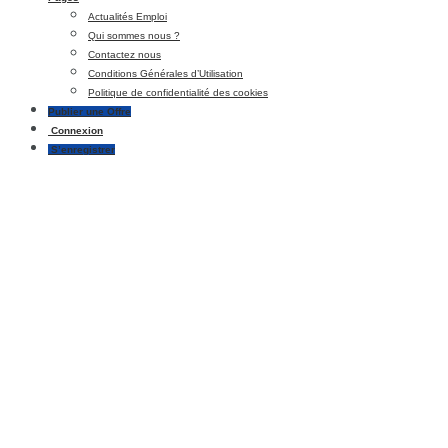
Actualités Emploi
Qui sommes nous ?
Contactez nous
Conditions Générales d’Utilisation
Politique de confidentialité des cookies
Publier une Offre
Connexion
S’enregistrer