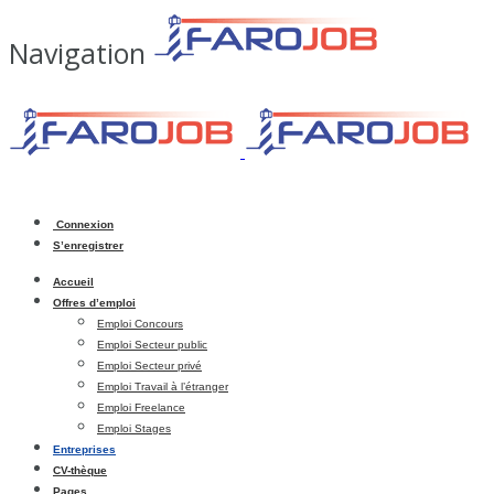
Navigation
Connexion
S’enregistrer
Accueil
Offres d’emploi
Emploi Concours
Emploi Secteur public
Emploi Secteur privé
Emploi Travail à l’étranger
Emploi Freelance
Emploi Stages
Entreprises
CV-thèque
Pages