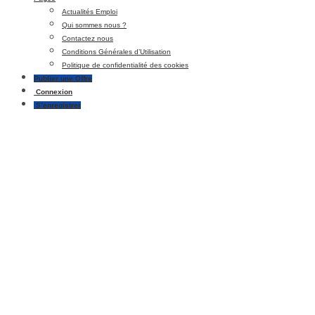
Actualités Emploi
Qui sommes nous ?
Contactez nous
Conditions Générales d’Utilisation
Politique de confidentialité des cookies
Publier une Offre
Connexion
S’enregistrer