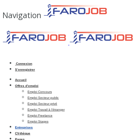
Navigation
Connexion
S’enregistrer
Accueil
Offres d’emploi
Emploi Concours
Emploi Secteur public
Emploi Secteur privé
Emploi Travail à l’étranger
Emploi Freelance
Emploi Stages
Entreprises
CV-thèque
Pages