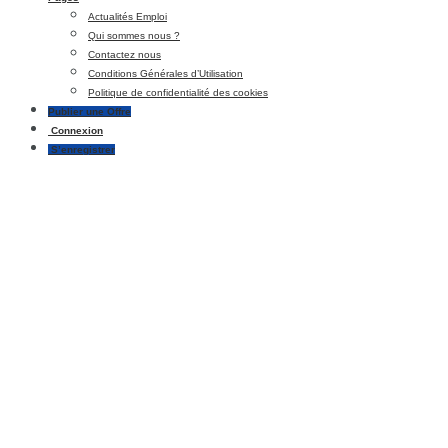
Actualités Emploi
Qui sommes nous ?
Contactez nous
Conditions Générales d’Utilisation
Politique de confidentialité des cookies
Publier une Offre
Connexion
S’enregistrer