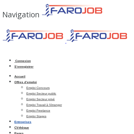
Navigation
Connexion
S’enregistrer
Accueil
Offres d’emploi
Emploi Concours
Emploi Secteur public
Emploi Secteur privé
Emploi Travail à l’étranger
Emploi Freelance
Emploi Stages
Entreprises
CV-thèque
Pages