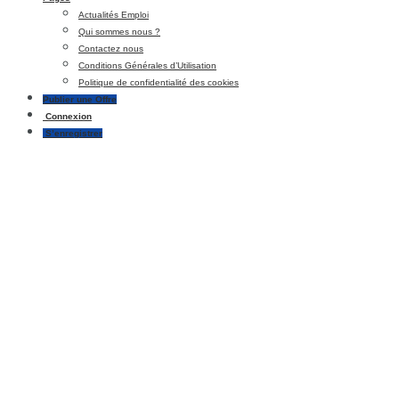
Actualités Emploi
Qui sommes nous ?
Contactez nous
Conditions Générales d’Utilisation
Politique de confidentialité des cookies
Publier une Offre
Connexion
S’enregistrer