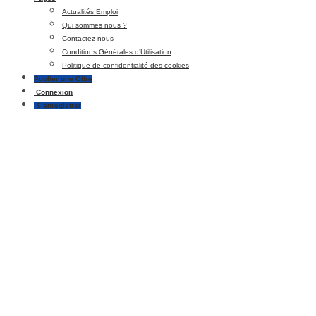
Actualités Emploi
Qui sommes nous ?
Contactez nous
Conditions Générales d’Utilisation
Politique de confidentialité des cookies
Publier une Offre
Connexion
S’enregistrer