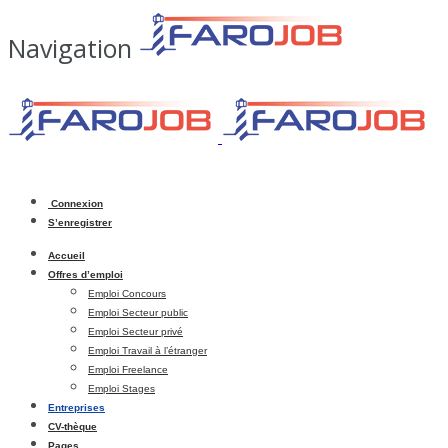
Navigation
Connexion
S’enregistrer
Accueil
Offres d’emploi
Emploi Concours
Emploi Secteur public
Emploi Secteur privé
Emploi Travail à l’étranger
Emploi Freelance
Emploi Stages
Entreprises
CV-thèque
Pages