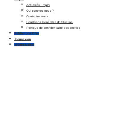
Actualités Emploi
Qui sommes nous ?
Contactez nous
Conditions Générales d’Utilisation
Politique de confidentialité des cookies
Publier une Offre
Connexion
S’enregistrer