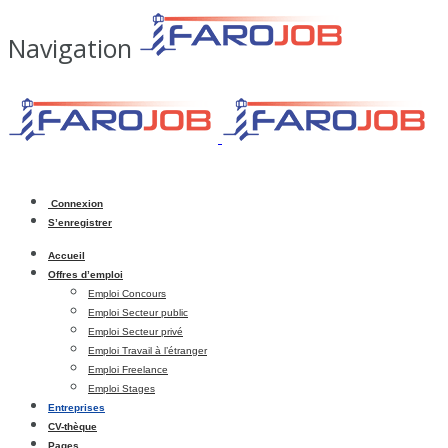
Navigation
Connexion
S’enregistrer
Accueil
Offres d’emploi
Emploi Concours
Emploi Secteur public
Emploi Secteur privé
Emploi Travail à l’étranger
Emploi Freelance
Emploi Stages
Entreprises
CV-thèque
Pages