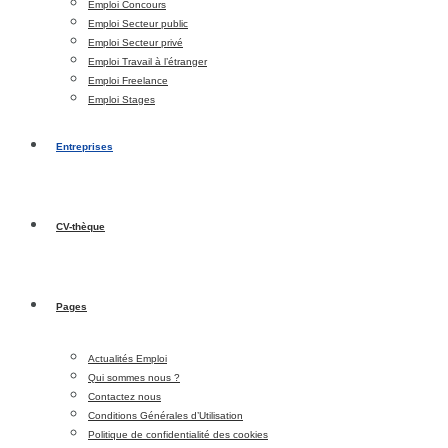
Emploi Concours
Emploi Secteur public
Emploi Secteur privé
Emploi Travail à l’étranger
Emploi Freelance
Emploi Stages
Entreprises
CV-thèque
Pages
Actualités Emploi
Qui sommes nous ?
Contactez nous
Conditions Générales d’Utilisation
Politique de confidentialité des cookies