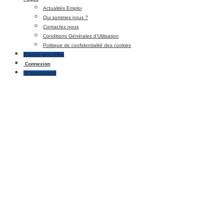
Actualités Emploi
Qui sommes nous ?
Contactez nous
Conditions Générales d’Utilisation
Politique de confidentialité des cookies
Publier une Offre
Connexion
S’enregistrer