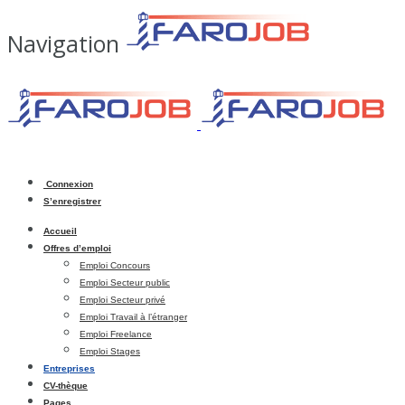
Navigation
Connexion
S’enregistrer
Accueil
Offres d’emploi
Emploi Concours
Emploi Secteur public
Emploi Secteur privé
Emploi Travail à l’étranger
Emploi Freelance
Emploi Stages
Entreprises
CV-thèque
Pages