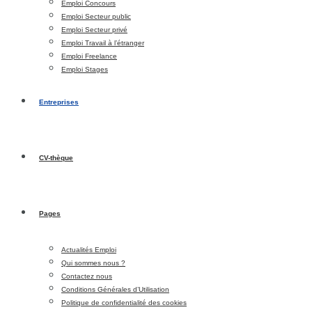
Emploi Concours
Emploi Secteur public
Emploi Secteur privé
Emploi Travail à l’étranger
Emploi Freelance
Emploi Stages
Entreprises
CV-thèque
Pages
Actualités Emploi
Qui sommes nous ?
Contactez nous
Conditions Générales d’Utilisation
Politique de confidentialité des cookies